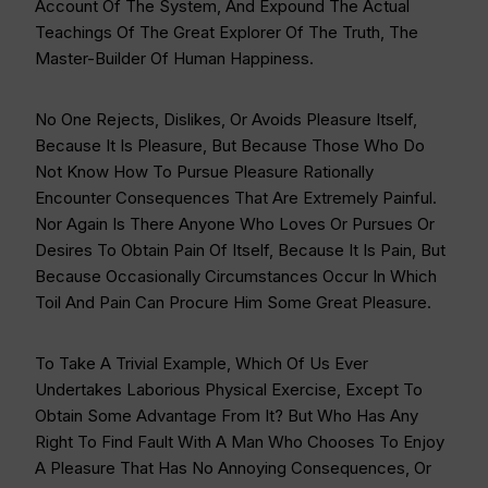
Account Of The System, And Expound The Actual
Teachings Of The Great Explorer Of The Truth, The
Master-Builder Of Human Happiness.
No One Rejects, Dislikes, Or Avoids Pleasure Itself,
Because It Is Pleasure, But Because Those Who Do
Not Know How To Pursue Pleasure Rationally
Encounter Consequences That Are Extremely Painful.
Nor Again Is There Anyone Who Loves Or Pursues Or
Desires To Obtain Pain Of Itself, Because It Is Pain, But
Because Occasionally Circumstances Occur In Which
Toil And Pain Can Procure Him Some Great Pleasure.
To Take A Trivial Example, Which Of Us Ever
Undertakes Laborious Physical Exercise, Except To
Obtain Some Advantage From It? But Who Has Any
Right To Find Fault With A Man Who Chooses To Enjoy
A Pleasure That Has No Annoying Consequences, Or