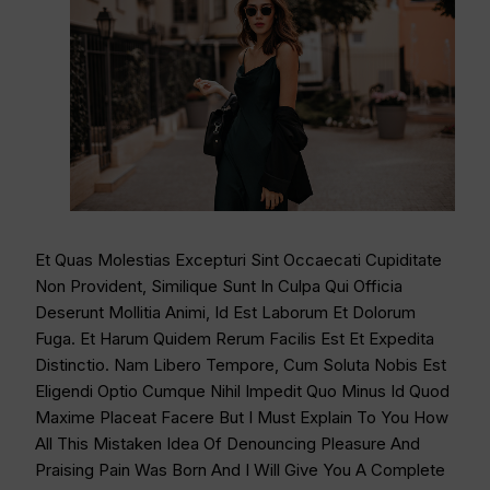
Et Quas Molestias Excepturi Sint Occaecati Cupiditate
Non Provident, Similique Sunt In Culpa Qui Officia
Deserunt Mollitia Animi, Id Est Laborum Et Dolorum
Fuga. Et Harum Quidem Rerum Facilis Est Et Expedita
Distinctio. Nam Libero Tempore, Cum Soluta Nobis Est
Eligendi Optio Cumque Nihil Impedit Quo Minus Id Quod
Maxime Placeat Facere But I Must Explain To You How
All This Mistaken Idea Of Denouncing Pleasure And
Praising Pain Was Born And I Will Give You A Complete