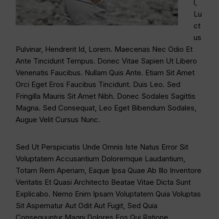
L,
Lu
Ct
Us
Pulvinar, Hendrerit Id, Lorem. Maecenas Nec Odio Et
Ante Tincidunt Tempus. Donec Vitae Sapien Ut Libero
Venenatis Faucibus. Nullam Quis Ante. Etiam Sit Amet
Orci Eget Eros Faucibus Tincidunt. Duis Leo. Sed
Fringilla Mauris Sit Amet Nibh. Donec Sodales Sagittis
Magna. Sed Consequat, Leo Eget Bibendum Sodales,
Augue Velit Cursus Nunc.
Sed Ut Perspiciatis Unde Omnis Iste Natus Error Sit
Voluptatem Accusantium Doloremque Laudantium,
Totam Rem Aperiam, Eaque Ipsa Quae Ab Illo Inventore
Veritatis Et Quasi Architecto Beatae Vitae Dicta Sunt
Explicabo. Nemo Enim Ipsam Voluptatem Quia Voluptas
Sit Aspernatur Aut Odit Aut Fugit, Sed Quia
Consequuntur Magni Dolores Eos Qui Ratione