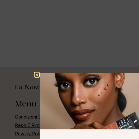
La Nostra Storia
Menu Rapido
Condizioni Di Vendita
Reso E Rimborso
Privacy Policy E Cashback