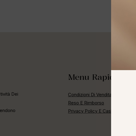
Menu Rapido
ività Dei
Condizioni Di Vendita
Reso E Rimborso
 Rendono
Privacy Policy E Cashback