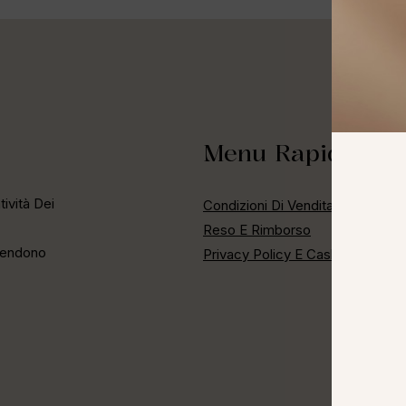
Menu Rapido
ività Dei
Condizioni Di Vendita
Reso E Rimborso
 Rendono
Privacy Policy E Cashback