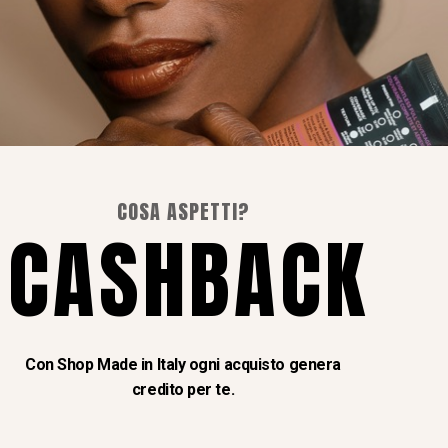
I Nostri Social
COSA ASPETTI?
Instagram
CASHBACK
Facebook
Con Shop Made in Italy ogni acquisto genera
credito per te.