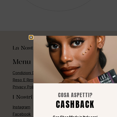
La Nostra Storia
Menu Rapido
Condizioni Di Vendita
Reso E Rimborso
Privacy Policy E Cashback
COSA ASPETTI?
I Nostri Social
CASHBACK
Instagram
Facebook