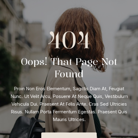
404
Oops! That Page Not
Found
Proin Non Eros Elementum, Sagittis Diam At, Feugiat
Nunc. Ut Velit Arcu, Posuere At Neque Quis, Vestibulum
Vehicula Dui. Praesent At Felis Ante. Cras Sed Ultricies
Risus. Nullam Porta Fermentum Egestas. Praesent Quis
Mauris Ultrices.